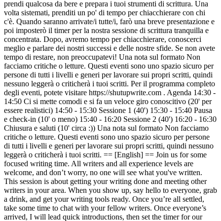
prendi qualcosa da bere e prepara i tuoi strumenti di scrittura. Una
volta sistemati, prenditi un po' di tempo per chiacchierare con chi
c'è. Quando saranno arrivate/i tutte/i, farò una breve presentazione e
poi imposterò il timer per la nostra sessione di scrittura tranquilla e
concentrata. Dopo, avremo tempo per chiacchierare, conoscerci
meglio e parlare dei nostri successi e delle nostre sfide. Se non avete
tempo di restare, non preoccupatevi! Una nota sul formato Non
facciamo critiche o letture. Questi eventi sono uno spazio sicuro per
persone di tutti i livelli e generi per lavorare sui propri scritti, quindi
nessuno leggerà o criticherà i tuoi scritti. Per il programma completo
degli eventi, potete visitare https://shutupwrite.com . Agenda 14:30 -
14:50 Ci si mette comodi e si fa un veloce giro conoscitivo (20' per
essere realistici) 14:50 - 15:30 Sessione 1 (40') 15:30 - 15:40 Pausa
e check-in (10' o meno) 15:40 - 16:20 Sessione 2 (40') 16:20 - 16:30
Chiusura e saluti (10' circa :)) Una nota sul formato Non facciamo
critiche o letture. Questi eventi sono uno spazio sicuro per persone
di tutti i livelli e generi per lavorare sui propri scritti, quindi nessuno
leggerà o criticherà i tuoi scritti. == [English] == Join us for some
focused writing time. All writers and all experience levels are
welcome, and don’t worry, no one will see what you've written.
This session is about getting your writing done and meeting other
writers in your area. When you show up, say hello to everyone, grab
a drink, and get your writing tools ready. Once you’re all settled,
take some time to chat with your fellow writers. Once everyone’s
arrived, I will lead quick introductions, then set the timer for our