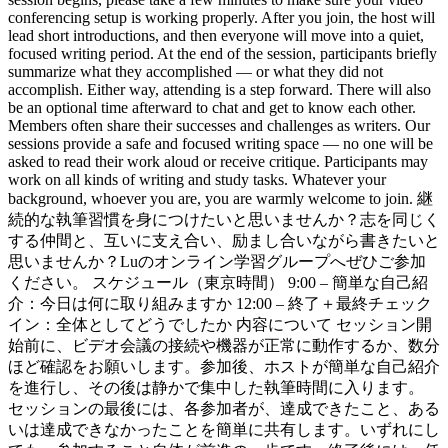
conferencing setup is working properly. After you join, the host will
lead short introductions, and then everyone will move into a quiet,
focused writing period. At the end of the session, participants briefly
summarize what they accomplished — or what they did not
accomplish. Either way, attending is a step forward. There will also
be an optional time afterward to chat and get to know each other.
Members often share their successes and challenges as writers. Our
sessions provide a safe and focused writing space — no one will be
asked to read their work aloud or receive critique. Participants may
work on all kinds of writing and study tasks. Whatever your
background, whoever you are, you are warmly welcome to join. 継
続的な執筆習慣を身につけたいと思いませんか？志を同じく
する仲間と、互いに支え合い、励まし合いながら書きたいと
思いませんか？Luのオンライン学習グループへぜひご参加
ください。 スケジュール（東京時間） 9:00 – 簡単な自己紹
介：今日は何に取り組みますか 12:00 – 終了＋最終チェック
イン：全体としてどうでしたか 内容について セッション開
始前に、ビデオ会議の接続や機器が正常に動作するか、数分
ほど確認をお願いします。参加後、ホストが簡単な自己紹介
を進行し、その後は静かで集中した執筆時間に入ります。
セッションの最後には、各参加者が、達成できたこと、ある
いは達成できなかったことを簡単に共有します。いずれにし