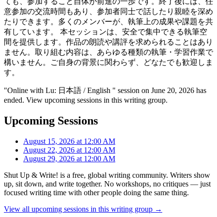
ても、参加すること自体が前進の一歩です。終了後には、任
意参加の交流時間もあり、参加者同士で話したり親睦を深め
たりできます。多くのメンバーが、執筆上の成果や課題を共
有しています。 本セッションは、安全で集中できる執筆空
間を提供します。作品の朗読や講評を求められることはあり
ません。取り組む内容は、あらゆる種類の執筆・学習作業で
構いません。ご自身の背景に関わらず、どなたでも歓迎しま
す。
"Online with Lu: 日本語 / English " session on June 20, 2026 has
ended. View upcoming sessions in this writing group.
Upcoming Sessions
August 15, 2026 at 12:00 AM
August 22, 2026 at 12:00 AM
August 29, 2026 at 12:00 AM
Shut Up & Write! is a free, global writing community. Writers show
up, sit down, and write together. No workshops, no critiques — just
focused writing time with other people doing the same thing.
View all upcoming sessions in this writing group →