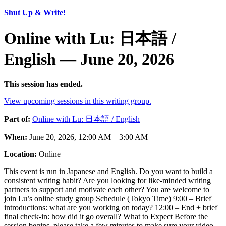
Shut Up & Write!
Online with Lu: 日本語 /
English — June 20, 2026
This session has ended.
View upcoming sessions in this writing group.
Part of:
Online with Lu: 日本語 / English
When:
June 20, 2026, 12:00 AM – 3:00 AM
Location:
Online
This event is run in Japanese and English. Do you want to build a
consistent writing habit? Are you looking for like-minded writing
partners to support and motivate each other? You are welcome to
join Lu’s online study group Schedule (Tokyo Time) 9:00 – Brief
introductions: what are you working on today? 12:00 – End + brief
final check-in: how did it go overall? What to Expect Before the
session begins, please take a few minutes to make sure your video