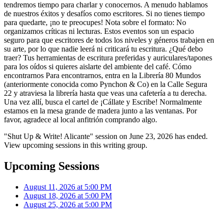
tendremos tiempo para charlar y conocernos. A menudo hablamos
de nuestros éxitos y desafíos como escritores. Si no tienes tiempo
para quedarte, ¡no te preocupes! Nota sobre el formato: No
organizamos críticas ni lecturas. Estos eventos son un espacio
seguro para que escritores de todos los niveles y géneros trabajen en
su arte, por lo que nadie leerá ni criticará tu escritura. ¿Qué debo
traer? Tus herramientas de escritura preferidas y auriculares/tapones
para los oídos si quieres aislarte del ambiente del café. Cómo
encontrarnos Para encontrarnos, entra en la Librería 80 Mundos
(anteriormente conocida como Pynchon & Co) en la Calle Segura
22 y atraviesa la librería hasta que veas una cafetería a tu derecha.
Una vez allí, busca el cartel de ¡Cállate y Escribe! Normalmente
estamos en la mesa grande de madera junto a las ventanas. Por
favor, agradece al local anfitrión comprando algo.
"Shut Up & Write! Alicante" session on June 23, 2026 has ended.
View upcoming sessions in this writing group.
Upcoming Sessions
August 11, 2026 at 5:00 PM
August 18, 2026 at 5:00 PM
August 25, 2026 at 5:00 PM