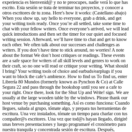
experiencia es bienvenid@ y no te preocupes, nadie verá lo que has
escrito. Esta sesión se trata de terminar tus proyectos, y conocer a
otros escritores de tu zona. Here's how it works: (Castellano abajo)
When you show up, say hello to everyone, grab a drink, and get
your writing tools ready. Once you’re all settled, take some time to
chat with your fellow writers. Once everyone’s arrived, we will lead
quick introductions and then set the timer for our quiet and focused
writing session. Afterward, we’ll have time to chat and get to know
each other. We often talk about our successes and challenges as
writers. If you don’t have time to stick around, no worries! A note
about the format We don’t host critiques or readings. These events
are a safe space for writers of all skill levels and genres to work on
their craft, so no one will read or critique your writing. What should
I bring? Your writing tools of choice and earbuds/earplugs if you
want to block the cafe’s ambience. How to find us To find us, enter
Librería 80 Mundos (formerly known as Pynchon & Co) at Calle
Segura 22 and pass through the bookshop until you see a cafe to
your right. Once there, look for the Shut Up and Write! sign. We are
usually at the large wooden table by the windows. Please thank our
host venue by purchasing something. Así es como funciona: Cuando
llegues, saluda al grupo, tómate algo, y prepara tus herramientas de
escritura. Una vez instalados, tómate un tiempo para charlar con tus
compañer@s escritores. Una vez que tod@s hayan llegado, dirigiré
unas breves presentaciones y luego programaré el cronómetro para
nuestra tranquila y concentrada sesión de escritura. Después,