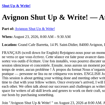
Shut Up & Write!
Avignon Shut Up & Write! — Au
Part of:
Avignon Shut Up & Write!
When:
August 23, 2026, 8:00 AM – 9:30 AM
Location:
Grand Cafe Barretta, 14 Pl. Saint-Didier, 84000 Avignon, 
FRANÇAIS (scroll down for English) Rejoignez-nous pour un moment d’
ne verra ce que vous écrivez. Cette séance est faite pour avancer dans 
sortez vos outils d’écriture. Une fois installés, vous pourrez discuter 
session silencieuse et concentrée. Ensuite, nous aurons un moment pour
temps de rester, aucun problème ! À propos du format Nous n’organisons
pratique — personne ne lira ou ne critiquera vos textes. ENGLISH Join
This session is about getting your writing done and meeting other writ
time to chat with your fellow writers. Once everyone’s arrived, I will
each other. We often talk about our successes and challenges as writer
space for writers of all skill levels and genres to work on their craft
our hosts by purchasing something.
Join "Avignon Shut Up & Write! " on August 23, 2026 at 8:00 AM. A 