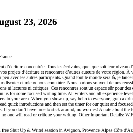
gust 23, 2026
France
écriture concentrée. Tous les écrivains, quel que soit leur niveau d’
vos projets d’écriture et rencontrer d’autres auteurs de votre région. À 
un peu avec les autres participants. Quand tout le monde sera là, je lance
 discuter et mieux nous connaître. Nous parlons souvent de nos réussites
 ni lectures ni critiques. Ces rencontres sont un espace sûr pour des éc
 us for some focused writing time. All writers and all experience leve
ers in your area. When you show up, say hello to everyone, grab a drink
 lead quick introductions and then set the timer for our quiet and focuse
s. If you don’t have time to stick around, no worries! A note about the 
, so no one will read or critique your writing. Other Important Details: 
free Shut Up & Write! session in Avignon, Provence-Alpes-Côte d'Azu