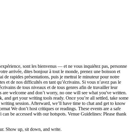
expérience, sont les bienvenus — et ne vous inquiétez pas, personne
votre arrivée, dites bonjour à tout le monde, prenez une boisson et
rai de rapides présentations, puis je mettrai le minuteur pour notre
 et de nos difficultés en tant qu’écrivains. Si vous n’avez pas le
rivains de tous niveaux et de tous genres afin de travailler leur
ls are welcome and don’t worry, no one will see what you've written.
, and get your writing tools ready. Once you’re all settled, take some
d writing session. Afterward, we’ll have time to chat and get to know
format We don’t host critiques or readings. These events are a safe
WiFi can be accessed with our hotspots. Venue Guidelines: Please thank
r. Show up, sit down, and write.