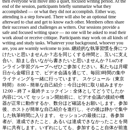
then everyone will move into a quiet, focused writing period. At the
end of the session, participants briefly summarize what they
accomplished — or what they did not accomplish. Either way,
attending is a step forward. There will also be an optional time
afterward to chat and get to know each other. Members often share
their successes and challenges as writers. Our sessions provide a
safe and focused writing space — no one will be asked to read their
work aloud or receive critique. Participants may work on all kinds of
writing and study tasks. Whatever your background, whoever you
are, you are warmly welcome to join. 継続的な執筆習慣を身につ
けたいと思いませんか？志を同じくする仲間と、互いに支え
合い、励まし合いながら書きたいと思いませんか？Luのオ
ンライン学習グループへぜひご参加ください。私たちは月曜
日から金曜日まで、ビデオ会議を通じて、毎回3時間の集中
ライティングを一緒に行っています。 スケジュール（東京
時間） 8:00 – 簡単な自己紹介：今日は何に取り組みますか
12:00 – 終了＋最終チェックイン：全体としてどうでしたか
内容について セッション開始前に、ビデオ会議の接続や機
器が正常に動作するか、数分ほど確認をお願いします。参加
後、ホストが簡単な自己紹介を進行し、その後は静かで集中
した執筆時間に入ります。 セッションの最後には、各参加
者が、達成できたこと、あるいは達成できなかったことを簡
単に共有します。いずれにしても、参加すること自体が前進