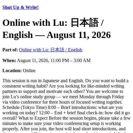
Shut Up & Write!
Online with Lu: 日本語 /
English — August 11, 2026
Part of:
Online with Lu: 日本語 / English
When:
August 11, 2026, 11:00 PM – 3:00 AM
Location:
Online
This session is run in Japanese and English. Do you want to build a
consistent writing habit? Are you looking for like-minded writing
partners to support and motivate each other? You are welcome to
join Lu’s online study group — we meet Monday through Friday
via video conference for three hours of focused writing together.
Schedule (Tokyo Time) 8:00 – Brief introductions: what are you
working on today? 12:00 – End + brief final check-in: how did it go
overall? What to Expect Before the session begins, please take a few
minutes to make sure your video conferencing setup is working
properly. After you join, the host will lead short introductions, and