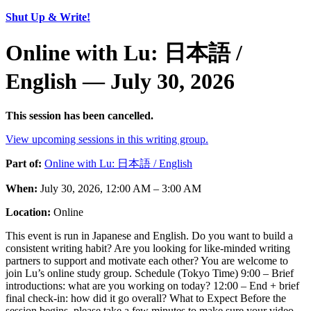
Shut Up & Write!
Online with Lu: 日本語 /
English — July 30, 2026
This session has been cancelled.
View upcoming sessions in this writing group.
Part of:
Online with Lu: 日本語 / English
When:
July 30, 2026, 12:00 AM – 3:00 AM
Location:
Online
This event is run in Japanese and English. Do you want to build a
consistent writing habit? Are you looking for like-minded writing
partners to support and motivate each other? You are welcome to
join Lu’s online study group. Schedule (Tokyo Time) 9:00 – Brief
introductions: what are you working on today? 12:00 – End + brief
final check-in: how did it go overall? What to Expect Before the
session begins, please take a few minutes to make sure your video