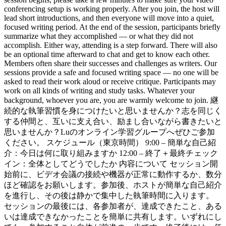
conferencing setup is working properly. After you join, the host will
lead short introductions, and then everyone will move into a quiet,
focused writing period. At the end of the session, participants briefly
summarize what they accomplished — or what they did not
accomplish. Either way, attending is a step forward. There will also
be an optional time afterward to chat and get to know each other.
Members often share their successes and challenges as writers. Our
sessions provide a safe and focused writing space — no one will be
asked to read their work aloud or receive critique. Participants may
work on all kinds of writing and study tasks. Whatever your
background, whoever you are, you are warmly welcome to join. 継
続的な執筆習慣を身につけたいと思いませんか？志を同じく
する仲間と、互いに支え合い、励まし合いながら書きたいと
思いませんか？Luのオンライン学習グループへぜひご参加
ください。 スケジュール（東京時間） 9:00 – 簡単な自己紹
介：今日は何に取り組みますか 12:00 – 終了＋最終チェック
イン：全体としてどうでしたか 内容について セッション開
始前に、ビデオ会議の接続や機器が正常に動作するか、数分
ほど確認をお願いします。参加後、ホストが簡単な自己紹介
を進行し、その後は静かで集中した執筆時間に入ります。
セッションの最後には、各参加者が、達成できたこと、ある
いは達成できなかったことを簡単に共有します。いずれにし