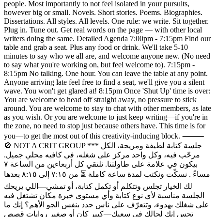
people. Most importantly to not feel isolated in your pursuits,
however big or small. Novels. Short stories. Poems. Biographies.
Dissertations. All styles. All levels. One rule: we write. Sit together.
Plug in. Tune out. Get real words on the page — with other local
writers doing the same. Detailed Agenda 7:00pm - 7:15pm Find our
table and grab a seat. Plus any food or drink. We'll take 5-10
minutes to say who we all are, and welcome anyone new. (No need
to say what you're working on, but feel welcome to). 7:15pm -
8:15pm No talking. One hour. You can leave the table at any point.
Anyone arriving late feel free to find a seat, we'll give you a silent
wave. You won't get glared at! 8:15pm Once 'Shut Up' time is over:
You are welcome to head off straight away, no pressure to stick
around. You are welcome to stay to chat with other members, as late
as you wish. Or you are welcome to just keep writing—if you're in
the zone, no need to stop just because others have. This time is for
you—to get the most out of this creativity-inducing block. ⸻
🚫 NOT A CRIT GROUP *** جلسة كتابة لطيفة ومريحة، الكل
مرحّب فيه، وكل واحد مركز على شغله، في كافيه محلي جميل.
بيكون في علامة على طاولتنا. نلتقي كل أربعاءين من الساعة ٧
مساءً . نسكّت ونكتب لمدة ساعة كاملة ⏳ من ٧:١٥ إلى ٨:١٥ بعدها
لك الخيار تجلس وتتكلم أو تكمل كتابة، أو تمشي—اللي يريحك
الجلسة مناسبة لأي نوع كتابة وأي مستوى خبرة مكان تشتغل فيه
على شغلك بهدوء، وتتعرّف على ناس جدد بنفس الجو الأهم؟ إنك ما
تحس إنك لحالك في سعيك—كبير كان أو صغير روايات قصص