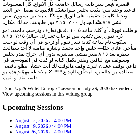
قصيرة شِعر سير ذاتية رسائل جامعية كل الأنواع. كل المستويات
قاعدة وحدة بس: نكتب نجلس سوا نشبّك اللابتوبات نفصل عن الدنيا
ونحط كلمات حقيقية على الورق مع كتّاب محليين يسوون نفس
الشي ### 🕰️ الجدول ٧:٠٠--٧:١٥ دور طاولتنا، خذ لك مكان،
واطلب قهوتك أو أكلك بنأخذ ٥–١٠ دقائق تعارف وترحيب بالجدد. (مو
لازم تقول إيش تكتب، بس لو حاب تشارك، حياك) ٧:١٥--٨:١٥
سكوت تام ساعة كتابة تقدر تقوم أو ترجع في أي وقت لو جيت
متأخر، عادي جدًا—اجلس وإحنا نحييك بإشارة صامتة لا أحد بيطالعك
بنظرة بعد ٨:١٥ تقدر تمشي مباشرة، بدون أي إحراج تقدر تجلس
وتسولف مع الباقين وتقدر تكمل كتابة لو كنت في المود—ما في
داعي توقف عشان غيرك وقف هالوقت لك أنت عشان تطلع بأقصى
استفادة من هالفترة المحفّزة للإبداع *** 🚫 ملاحظة مهمّة: هذه مو
جلسة نقد أو تقييم
"Shut Up & Write! Entropia" session on July 29, 2026 has ended.
View upcoming sessions in this writing group.
Upcoming Sessions
August 12, 2026 at 4:00 PM
August 19, 2026 at 4:00 PM
August 26, 2026 at 4:00 PM