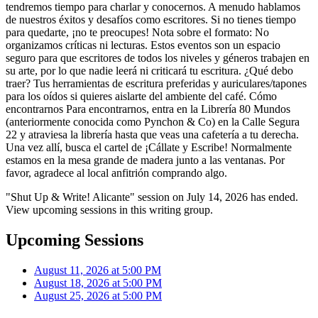
tendremos tiempo para charlar y conocernos. A menudo hablamos
de nuestros éxitos y desafíos como escritores. Si no tienes tiempo
para quedarte, ¡no te preocupes! Nota sobre el formato: No
organizamos críticas ni lecturas. Estos eventos son un espacio
seguro para que escritores de todos los niveles y géneros trabajen en
su arte, por lo que nadie leerá ni criticará tu escritura. ¿Qué debo
traer? Tus herramientas de escritura preferidas y auriculares/tapones
para los oídos si quieres aislarte del ambiente del café. Cómo
encontrarnos Para encontrarnos, entra en la Librería 80 Mundos
(anteriormente conocida como Pynchon & Co) en la Calle Segura
22 y atraviesa la librería hasta que veas una cafetería a tu derecha.
Una vez allí, busca el cartel de ¡Cállate y Escribe! Normalmente
estamos en la mesa grande de madera junto a las ventanas. Por
favor, agradece al local anfitrión comprando algo.
"Shut Up & Write! Alicante" session on July 14, 2026 has ended.
View upcoming sessions in this writing group.
Upcoming Sessions
August 11, 2026 at 5:00 PM
August 18, 2026 at 5:00 PM
August 25, 2026 at 5:00 PM