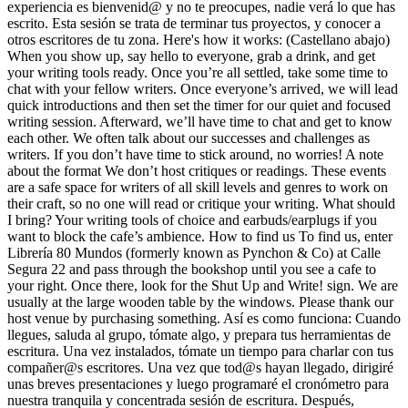
experiencia es bienvenid@ y no te preocupes, nadie verá lo que has
escrito. Esta sesión se trata de terminar tus proyectos, y conocer a
otros escritores de tu zona. Here's how it works: (Castellano abajo)
When you show up, say hello to everyone, grab a drink, and get
your writing tools ready. Once you’re all settled, take some time to
chat with your fellow writers. Once everyone’s arrived, we will lead
quick introductions and then set the timer for our quiet and focused
writing session. Afterward, we’ll have time to chat and get to know
each other. We often talk about our successes and challenges as
writers. If you don’t have time to stick around, no worries! A note
about the format We don’t host critiques or readings. These events
are a safe space for writers of all skill levels and genres to work on
their craft, so no one will read or critique your writing. What should
I bring? Your writing tools of choice and earbuds/earplugs if you
want to block the cafe’s ambience. How to find us To find us, enter
Librería 80 Mundos (formerly known as Pynchon & Co) at Calle
Segura 22 and pass through the bookshop until you see a cafe to
your right. Once there, look for the Shut Up and Write! sign. We are
usually at the large wooden table by the windows. Please thank our
host venue by purchasing something. Así es como funciona: Cuando
llegues, saluda al grupo, tómate algo, y prepara tus herramientas de
escritura. Una vez instalados, tómate un tiempo para charlar con tus
compañer@s escritores. Una vez que tod@s hayan llegado, dirigiré
unas breves presentaciones y luego programaré el cronómetro para
nuestra tranquila y concentrada sesión de escritura. Después,