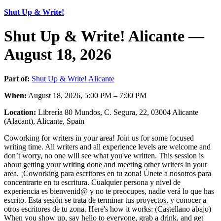
Shut Up & Write!
Shut Up & Write! Alicante —
August 18, 2026
Part of:
Shut Up & Write! Alicante
When:
August 18, 2026, 5:00 PM – 7:00 PM
Location:
Librería 80 Mundos, C. Segura, 22, 03004 Alicante
(Alacant), Alicante, Spain
Coworking for writers in your area! Join us for some focused
writing time. All writers and all experience levels are welcome and
don’t worry, no one will see what you've written. This session is
about getting your writing done and meeting other writers in your
area. ¡Coworking para escritores en tu zona! Únete a nosotros para
concentrarte en tu escritura. Cualquier persona y nivel de
experiencia es bienvenid@ y no te preocupes, nadie verá lo que has
escrito. Esta sesión se trata de terminar tus proyectos, y conocer a
otros escritores de tu zona. Here's how it works: (Castellano abajo)
When you show up, say hello to everyone, grab a drink, and get