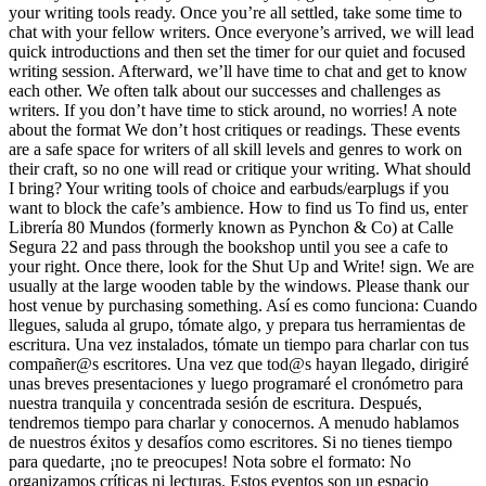
your writing tools ready. Once you’re all settled, take some time to
chat with your fellow writers. Once everyone’s arrived, we will lead
quick introductions and then set the timer for our quiet and focused
writing session. Afterward, we’ll have time to chat and get to know
each other. We often talk about our successes and challenges as
writers. If you don’t have time to stick around, no worries! A note
about the format We don’t host critiques or readings. These events
are a safe space for writers of all skill levels and genres to work on
their craft, so no one will read or critique your writing. What should
I bring? Your writing tools of choice and earbuds/earplugs if you
want to block the cafe’s ambience. How to find us To find us, enter
Librería 80 Mundos (formerly known as Pynchon & Co) at Calle
Segura 22 and pass through the bookshop until you see a cafe to
your right. Once there, look for the Shut Up and Write! sign. We are
usually at the large wooden table by the windows. Please thank our
host venue by purchasing something. Así es como funciona: Cuando
llegues, saluda al grupo, tómate algo, y prepara tus herramientas de
escritura. Una vez instalados, tómate un tiempo para charlar con tus
compañer@s escritores. Una vez que tod@s hayan llegado, dirigiré
unas breves presentaciones y luego programaré el cronómetro para
nuestra tranquila y concentrada sesión de escritura. Después,
tendremos tiempo para charlar y conocernos. A menudo hablamos
de nuestros éxitos y desafíos como escritores. Si no tienes tiempo
para quedarte, ¡no te preocupes! Nota sobre el formato: No
organizamos críticas ni lecturas. Estos eventos son un espacio